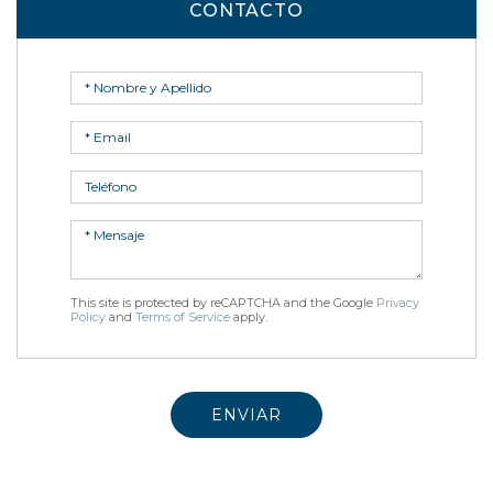
CONTACTO
This site is protected by reCAPTCHA and the Google
Privacy
Policy
and
Terms of Service
apply.
GALERÍA DE FOTOS
ENVIAR