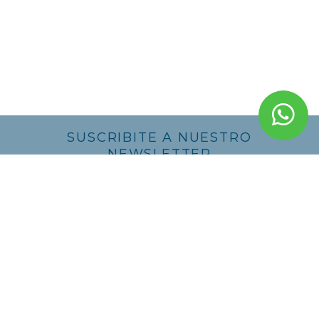
SUSCRIBITE A NUESTRO
NEWSLETTER
ENVIAR
This site is protected by reCAPTCHA and the Google
Privacy Policy
and
Terms of Service
apply.
CONTACTO
De la Nación 476