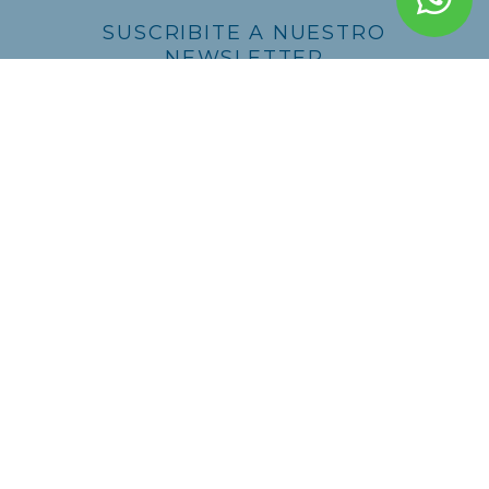
SUSCRIBITE A NUESTRO
NEWSLETTER
ENVIAR
This site is protected by reCAPTCHA and the Google
Privacy Policy
and
Terms of Service
apply.
CONTACTO
De la Nación 476
B2900AAJ, San Nicolás
Provincia de Buenos Aires
0336 4421379 | 0336 4420075
info@edisan.com.ar
SEGUINOS